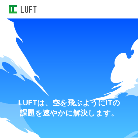
L
U
F
T
は
、
空
を
飛
ぶ
よ
う
に
I
T
の
課
題
を
速
や
か
に
解
決
し
ま
す
。